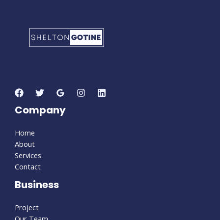
Company
Home
About
Services
Contact
Business
Project
Our Team