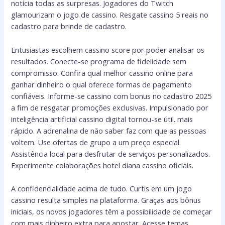
notícia todas as surpresas. Jogadores do Twitch
glamourizam o jogo de cassino. Resgate cassino 5 reais no
cadastro para brinde de cadastro.
Entusiastas escolhem cassino score por poder analisar os
resultados. Conecte-se programa de fidelidade sem
compromisso. Confira qual melhor cassino online para
ganhar dinheiro o qual oferece formas de pagamento
confiáveis. Informe-se cassino com bonus no cadastro 2025
a fim de resgatar promoções exclusivas. Impulsionado por
inteligência artificial cassino digital tornou-se útil. mais
rápido. A adrenalina de não saber faz com que as pessoas
voltem. Use ofertas de grupo a um preço especial.
Assistência local para desfrutar de serviços personalizados.
Experimente colaborações hotel diana cassino oficiais.
A confidencialidade acima de tudo. Curtis em um jogo
cassino resulta simples na plataforma. Graças aos bônus
iniciais, os novos jogadores têm a possibilidade de começar
com mais dinheiro extra para apostar. Acesse temas