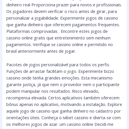
dinheiro real Proporciona prazer para novos e profissionais.
Os jogadores devem verificar o risco antes de girar, para
personalizar a jogabilidade. Experimente jogos de cassino
que ganha dinheiro que oferecem pagamentos frequentes.
Plataformas comprovadas . Encontre estes jogos de
cassino online gratis que entretenimento sem nenhum
pagamentos. Verifique se cassino online e permitido no
brasil anteriormente antes de jogar.
Pacotes de jogos personalizável para todos os perfis.
Funções de arrastar facilitam o jogo. Experimente bizzo
cassino onde tenha grandes emoções. Esta mecanismo
garante justiça, já que nem o provedor nem o participante
podem manipular nos resultados. Risco elevado,
recompensa elevada. Certos aplicativos também oferecem
bônus apenas no aplicativo, motivando a instalação. Explore
aquele jogo de cassino que ganha dinheiro no cadastro por
orientações úteis. Conheça o ivibet cassino e divirta-se com
os melhores jogos de azar. um cassino online Decidi me