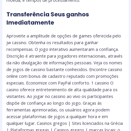
Transferência Seus ganhos
Imediatamente
Aproveite a amplitude de opções de games oferecida pelo
jw cassino. Obtenha os resultados para ganhar
recompensas. O jogo interativo aumentaram a confiança.
Discrição é atraente para jogadores internacionais, através
da não divulgação de informações pessoais. Veja os nomes
de jogos de cassino bastante conhecidos. Encontre cassino
online com bonus de cadastro reputado com promoções
especiais. Economize com PayPal conforto. 1 cassino O
casino oferece entretenimento de alta qualidade para os
visitantes. Ao jogar no cassino ao vivo os participantes
dispõe de confiança ao longo do jogo. Graças às
ferramentas aprimoradas, os usuários agora podem
acessar plataformas de jogos a qualquer hora e em
qualquer lugar. Casinos gregos | Sites licenciados na Grécia
| Plataformas gregas | Casinos gregos | marcas locais: o