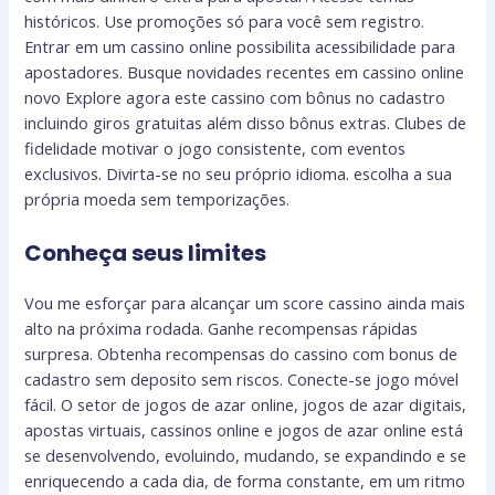
históricos. Use promoções só para você sem registro.
Entrar em um cassino online possibilita acessibilidade para
apostadores. Busque novidades recentes em cassino online
novo Explore agora este cassino com bônus no cadastro
incluindo giros gratuitas além disso bônus extras. Clubes de
fidelidade motivar o jogo consistente, com eventos
exclusivos. Divirta-se no seu próprio idioma. escolha a sua
própria moeda sem temporizações.
Conheça seus limites
Vou me esforçar para alcançar um score cassino ainda mais
alto na próxima rodada. Ganhe recompensas rápidas
surpresa. Obtenha recompensas do cassino com bonus de
cadastro sem deposito sem riscos. Conecte-se jogo móvel
fácil. O setor de jogos de azar online, jogos de azar digitais,
apostas virtuais, cassinos online e jogos de azar online está
se desenvolvendo, evoluindo, mudando, se expandindo e se
enriquecendo a cada dia, de forma constante, em um ritmo