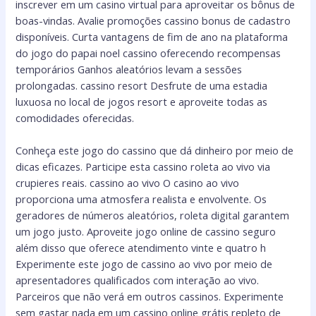
inscrever em um casino virtual para aproveitar os bônus de
boas-vindas. Avalie promoções cassino bonus de cadastro
disponíveis. Curta vantagens de fim de ano na plataforma
do jogo do papai noel cassino oferecendo recompensas
temporários Ganhos aleatórios levam a sessões
prolongadas. cassino resort Desfrute de uma estadia
luxuosa no local de jogos resort e aproveite todas as
comodidades oferecidas.
Conheça este jogo do cassino que dá dinheiro por meio de
dicas eficazes. Participe esta cassino roleta ao vivo via
crupieres reais. cassino ao vivo O casino ao vivo
proporciona uma atmosfera realista e envolvente. Os
geradores de números aleatórios, roleta digital garantem
um jogo justo. Aproveite jogo online de cassino seguro
além disso que oferece atendimento vinte e quatro h
Experimente este jogo de cassino ao vivo por meio de
apresentadores qualificados com interação ao vivo.
Parceiros que não verá em outros cassinos. Experimente
sem gastar nada em um cassino online grátis repleto de