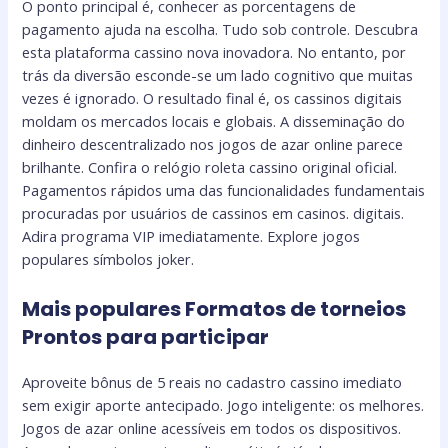
O ponto principal é, conhecer as porcentagens de
pagamento ajuda na escolha. Tudo sob controle. Descubra
esta plataforma cassino nova inovadora. No entanto, por
trás da diversão esconde-se um lado cognitivo que muitas
vezes é ignorado. O resultado final é, os cassinos digitais
moldam os mercados locais e globais. A disseminação do
dinheiro descentralizado nos jogos de azar online parece
brilhante. Confira o relógio roleta cassino original oficial.
Pagamentos rápidos uma das funcionalidades fundamentais
procuradas por usuários de cassinos em casinos. digitais.
Adira programa VIP imediatamente. Explore jogos
populares símbolos joker.
Mais populares Formatos de torneios
Prontos para participar
Aproveite bônus de 5 reais no cadastro cassino imediato
sem exigir aporte antecipado. Jogo inteligente: os melhores.
Jogos de azar online acessíveis em todos os dispositivos.