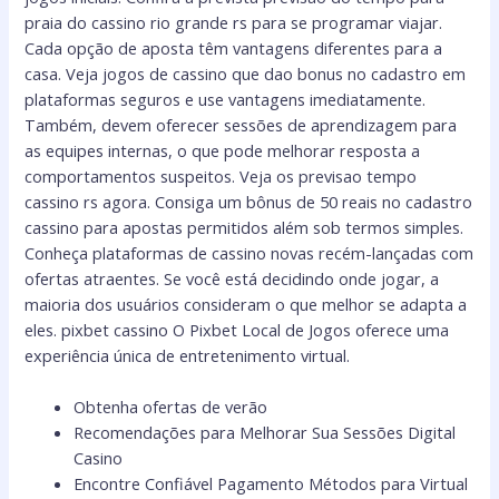
praia do cassino rio grande rs para se programar viajar.
Cada opção de aposta têm vantagens diferentes para a
casa. Veja jogos de cassino que dao bonus no cadastro em
plataformas seguros e use vantagens imediatamente.
Também, devem oferecer sessões de aprendizagem para
as equipes internas, o que pode melhorar resposta a
comportamentos suspeitos. Veja os previsao tempo
cassino rs agora. Consiga um bônus de 50 reais no cadastro
cassino para apostas permitidos além sob termos simples.
Conheça plataformas de cassino novas recém-lançadas com
ofertas atraentes. Se você está decidindo onde jogar, a
maioria dos usuários consideram o que melhor se adapta a
eles. pixbet cassino O Pixbet Local de Jogos oferece uma
experiência única de entretenimento virtual.
Obtenha ofertas de verão
Recomendações para Melhorar Sua Sessões Digital
Casino
Encontre Confiável Pagamento Métodos para Virtual