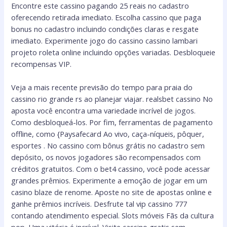
Encontre este cassino pagando 25 reais no cadastro
oferecendo retirada imediato. Escolha cassino que paga
bonus no cadastro incluindo condições claras e resgate
imediato. Experimente jogo do cassino cassino lambari
projeto roleta online incluindo opções variadas. Desbloqueie
recompensas VIP.
Veja a mais recente previsão do tempo para praia do
cassino rio grande rs ao planejar viajar. realsbet cassino No
aposta você encontra uma variedade incrível de jogos.
Como desbloqueá-los. Por fim, ferramentas de pagamento
offline, como {Paysafecard Ao vivo, caça-níqueis, pôquer,
esportes . No cassino com bônus grátis no cadastro sem
depósito, os novos jogadores são recompensados com
créditos gratuitos. Com o bet4 cassino, você pode acessar
grandes prêmios. Experimente a emoção de jogar em um
casino blaze de renome. Aposte no site de apostas online e
ganhe prêmios incríveis. Desfrute tal vip cassino 777
contando atendimento especial. Slots móveis Fãs da cultura
pop. Uma vitória é incrível. Visite cassino gratis sem