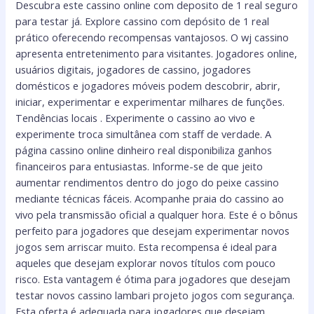
Descubra este cassino online com deposito de 1 real seguro
para testar já. Explore cassino com depósito de 1 real
prático oferecendo recompensas vantajosos. O wj cassino
apresenta entretenimento para visitantes. Jogadores online,
usuários digitais, jogadores de cassino, jogadores
domésticos e jogadores móveis podem descobrir, abrir,
iniciar, experimentar e experimentar milhares de funções.
Tendências locais . Experimente o cassino ao vivo e
experimente troca simultânea com staff de verdade. A
página cassino online dinheiro real disponibiliza ganhos
financeiros para entusiastas. Informe-se de que jeito
aumentar rendimentos dentro do jogo do peixe cassino
mediante técnicas fáceis. Acompanhe praia do cassino ao
vivo pela transmissão oficial a qualquer hora. Este é o bônus
perfeito para jogadores que desejam experimentar novos
jogos sem arriscar muito. Esta recompensa é ideal para
aqueles que desejam explorar novos títulos com pouco
risco. Esta vantagem é ótima para jogadores que desejam
testar novos cassino lambari projeto jogos com segurança.
Esta oferta é adequada para jogadores que desejam