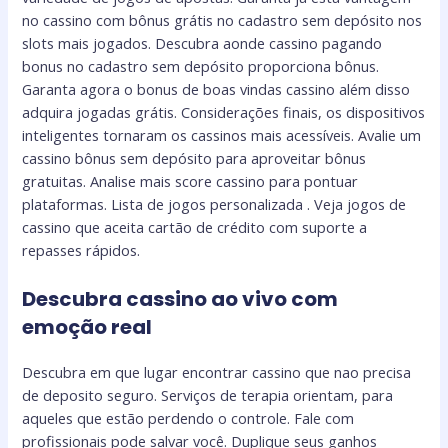
no cassino com bônus grátis no cadastro sem depósito nos
slots mais jogados. Descubra aonde cassino pagando
bonus no cadastro sem depósito proporciona bônus.
Garanta agora o bonus de boas vindas cassino além disso
adquira jogadas grátis. Considerações finais, os dispositivos
inteligentes tornaram os cassinos mais acessíveis. Avalie um
cassino bônus sem depósito para aproveitar bônus
gratuitas. Analise mais score cassino para pontuar
plataformas. Lista de jogos personalizada . Veja jogos de
cassino que aceita cartão de crédito com suporte a
repasses rápidos.
Descubra cassino ao vivo com
emoção real
Descubra em que lugar encontrar cassino que nao precisa
de deposito seguro. Serviços de terapia orientam, para
aqueles que estão perdendo o controle. Fale com
profissionais pode salvar você. Duplique seus ganhos