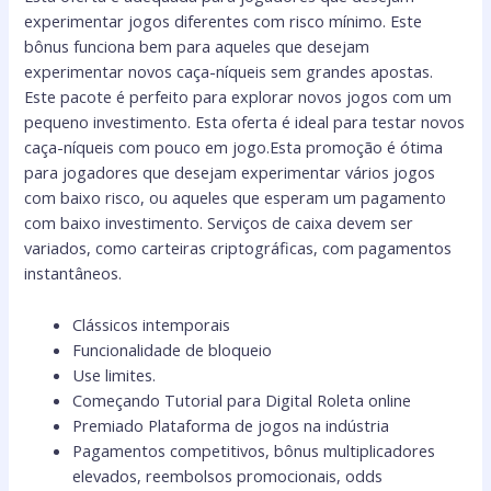
experimentar jogos diferentes com risco mínimo. Este
bônus funciona bem para aqueles que desejam
experimentar novos caça-níqueis sem grandes apostas.
Este pacote é perfeito para explorar novos jogos com um
pequeno investimento. Esta oferta é ideal para testar novos
caça-níqueis com pouco em jogo.Esta promoção é ótima
para jogadores que desejam experimentar vários jogos
com baixo risco, ou aqueles que esperam um pagamento
com baixo investimento. Serviços de caixa devem ser
variados, como carteiras criptográficas, com pagamentos
instantâneos.
Clássicos intemporais
Funcionalidade de bloqueio
Use limites.
Começando Tutorial para Digital Roleta online
Premiado Plataforma de jogos na indústria
Pagamentos competitivos, bônus multiplicadores
elevados, reembolsos promocionais, odds