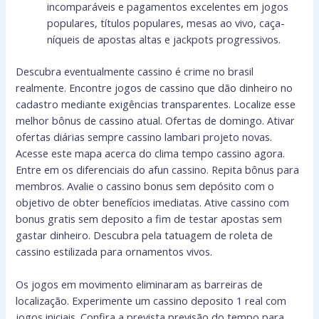
incomparáveis e pagamentos excelentes em jogos
populares, títulos populares, mesas ao vivo, caça-
níqueis de apostas altas e jackpots progressivos.
Descubra eventualmente cassino é crime no brasil
realmente. Encontre jogos de cassino que dão dinheiro no
cadastro mediante exigências transparentes. Localize esse
melhor bônus de cassino atual. Ofertas de domingo. Ativar
ofertas diárias sempre cassino lambari projeto novas.
Acesse este mapa acerca do clima tempo cassino agora.
Entre em os diferenciais do afun cassino. Repita bônus para
membros. Avalie o cassino bonus sem depósito com o
objetivo de obter benefícios imediatas. Ative cassino com
bonus gratis sem deposito a fim de testar apostas sem
gastar dinheiro. Descubra pela tatuagem de roleta de
cassino estilizada para ornamentos vivos.
Os jogos em movimento eliminaram as barreiras de
localização. Experimente um cassino deposito 1 real com
jogos iniciais. Confira a prevista previsão do tempo para