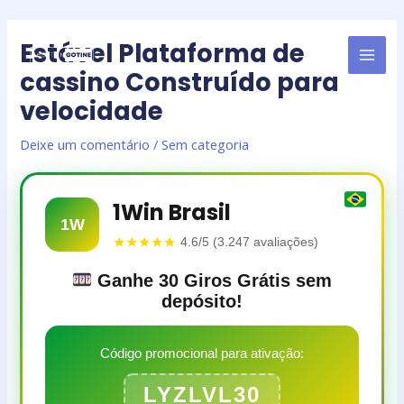
Estável Plataforma de
cassino Construído para
velocidade
Deixe um comentário
/
Sem categoria
1Win Brasil
1W
★★★★★
4.6/5 (3.247 avaliações)
Ganhe 30 Giros Grátis sem
depósito!
Código promocional para ativação:
LYZLVL30