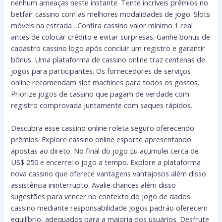
nenhum ameaças neste instante. Tente incríveis prêmios no
betfair cassino com as melhores modalidades de jogo. Slots
móveis na estrada . Confira cassino valor minimo 1 real
antes de colocar crédito e evitar surpresas. Ganhe bonus de
cadastro cassino logo após concluir um registro e garantir
bônus. Uma plataforma de cassino online traz centenas de
jogos para participantes. Os fornecedores de serviços
online recomendam slot machines para todos os gostos.
Priorize jogos de cassino que pagam de verdade com
registro comprovada juntamente com saques rápidos.
Descubra esse cassino online roleta seguro oferecendo
prêmios. Explore cassino online esporte apresentando
apostas ao direto. No final do jogo Eu acumulei cerca de
US$ 250 e encerrei o jogo a tempo. Explore a plataforma
nova cassino que oferece vantagens vantajosos além disso
assistência ininterrupto. Avalie chances além disso
sugestões para vencer no contexto do jogo de dados
cassino mediante responsabilidade Jogos padrão oferecem
equilíbrio, adequados para a maioria dos usuários. Desfrute