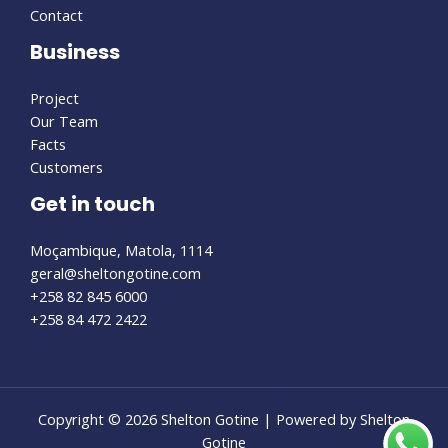
Contact
Business
Project
Our Team
Facts
Customers
Get in touch
Moçambique, Matola, 1114
geral@sheltongotine.com
+258 82 845 6000
+258 84 472 2422
Copyright © 2026 Shelton Gotine | Powered by Shelton
Gotine