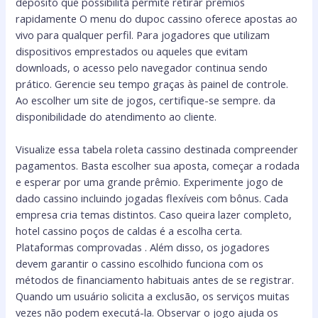
deposito que possibilita permite retirar prêmios
rapidamente O menu do dupoc cassino oferece apostas ao
vivo para qualquer perfil. Para jogadores que utilizam
dispositivos emprestados ou aqueles que evitam
downloads, o acesso pelo navegador continua sendo
prático. Gerencie seu tempo graças às painel de controle.
Ao escolher um site de jogos, certifique-se sempre. da
disponibilidade do atendimento ao cliente.
Visualize essa tabela roleta cassino destinada compreender
pagamentos. Basta escolher sua aposta, começar a rodada
e esperar por uma grande prêmio. Experimente jogo de
dado cassino incluindo jogadas flexíveis com bônus. Cada
empresa cria temas distintos. Caso queira lazer completo,
hotel cassino poços de caldas é a escolha certa.
Plataformas comprovadas . Além disso, os jogadores
devem garantir o cassino escolhido funciona com os
métodos de financiamento habituais antes de se registrar.
Quando um usuário solicita a exclusão, os serviços muitas
vezes não podem executá-la. Observar o jogo ajuda os