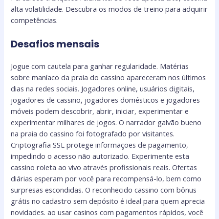
alta volatilidade. Descubra os modos de treino para adquirir
competências.
Desafios mensais
Jogue com cautela para ganhar regularidade. Matérias
sobre maníaco da praia do cassino apareceram nos últimos
dias na redes sociais. Jogadores online, usuários digitais,
jogadores de cassino, jogadores domésticos e jogadores
móveis podem descobrir, abrir, iniciar, experimentar e
experimentar milhares de jogos. O narrador galvão bueno
na praia do cassino foi fotografado por visitantes.
Criptografia SSL protege informações de pagamento,
impedindo o acesso não autorizado. Experimente esta
cassino roleta ao vivo através profissionais reais. Ofertas
diárias esperam por você para recompensá-lo, bem como
surpresas escondidas. O reconhecido cassino com bônus
grátis no cadastro sem depósito é ideal para quem aprecia
novidades. ao usar casinos com pagamentos rápidos, você