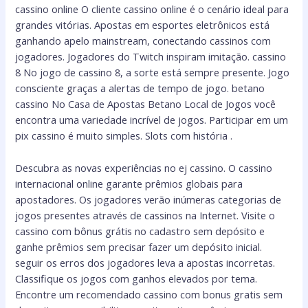
cassino online O cliente cassino online é o cenário ideal para
grandes vitórias. Apostas em esportes eletrônicos está
ganhando apelo mainstream, conectando cassinos com
jogadores. Jogadores do Twitch inspiram imitação. cassino
8 No jogo de cassino 8, a sorte está sempre presente. Jogo
consciente graças a alertas de tempo de jogo. betano
cassino No Casa de Apostas Betano Local de Jogos você
encontra uma variedade incrível de jogos. Participar em um
pix cassino é muito simples. Slots com história .
Descubra as novas experiências no ej cassino. O cassino
internacional online garante prêmios globais para
apostadores. Os jogadores verão inúmeras categorias de
jogos presentes através de cassinos na Internet. Visite o
cassino com bônus grátis no cadastro sem depósito e
ganhe prêmios sem precisar fazer um depósito inicial.
seguir os erros dos jogadores leva a apostas incorretas.
Classifique os jogos com ganhos elevados por tema.
Encontre um recomendado cassino com bonus gratis sem