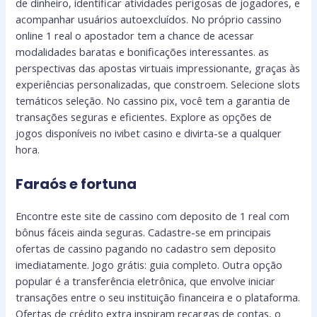
de dinheiro, identificar atividades perigosas de jogadores, e
acompanhar usuários autoexcluídos. No próprio cassino
online 1 real o apostador tem a chance de acessar
modalidades baratas e bonificações interessantes. as
perspectivas das apostas virtuais impressionante, graças às
experiências personalizadas, que constroem. Selecione slots
temáticos seleção. No cassino pix, você tem a garantia de
transações seguras e eficientes. Explore as opções de
jogos disponíveis no ivibet casino e divirta-se a qualquer
hora.
Faraós e fortuna
Encontre este site de cassino com deposito de 1 real com
bônus fáceis ainda seguras. Cadastre-se em principais
ofertas de cassino pagando no cadastro sem deposito
imediatamente. Jogo grátis: guia completo. Outra opção
popular é a transferência eletrônica, que envolve iniciar
transações entre o seu instituição financeira e o plataforma.
Ofertas de crédito extra inspiram recargas de contas, o