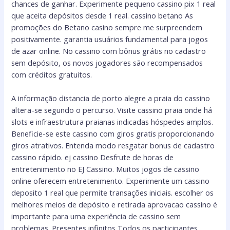
chances de ganhar. Experimente pequeno cassino pix 1 real
que aceita depósitos desde 1 real. cassino betano As
promoções do Betano casino sempre me surpreendem
positivamente. garantia usuários fundamental para jogos
de azar online. No cassino com bônus grátis no cadastro
sem depósito, os novos jogadores são recompensados
com créditos gratuitos.
A informação distancia de porto alegre a praia do cassino
altera-se segundo o percurso. Visite cassino praia onde há
slots e infraestrutura praianas indicadas hóspedes amplos.
Beneficie-se este cassino com giros gratis proporcionando
giros atrativos. Entenda modo resgatar bonus de cadastro
cassino rápido. ej cassino Desfrute de horas de
entretenimento no EJ Cassino. Muitos jogos de cassino
online oferecem entretenimento. Experimente um cassino
deposito 1 real que permite transações iniciais. escolher os
melhores meios de depósito e retirada aprovacao cassino é
importante para uma experiência de cassino sem
problemas. Presentes infinitos Todos os participantes .