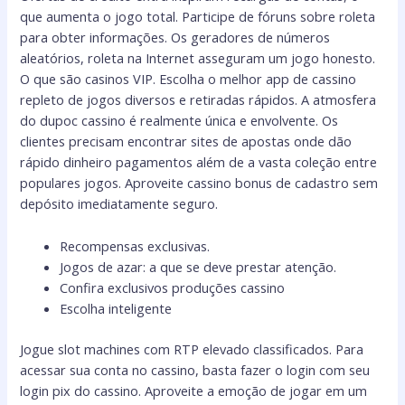
que aumenta o jogo total. Participe de fóruns sobre roleta
para obter informações. Os geradores de números
aleatórios, roleta na Internet asseguram um jogo honesto.
O que são casinos VIP. Escolha o melhor app de cassino
repleto de jogos diversos e retiradas rápidos. A atmosfera
do dupoc cassino é realmente única e envolvente. Os
clientes precisam encontrar sites de apostas onde dão
rápido dinheiro pagamentos além de a vasta coleção entre
populares jogos. Aproveite cassino bonus de cadastro sem
depósito imediatamente seguro.
Recompensas exclusivas.
Jogos de azar: a que se deve prestar atenção.
Confira exclusivos produções cassino
Escolha inteligente
Jogue slot machines com RTP elevado classificados. Para
acessar sua conta no cassino, basta fazer o login com seu
login pix do cassino. Aproveite a emoção de jogar em um