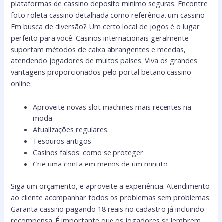
plataformas de cassino deposito minimo seguras. Encontre
foto roleta cassino detalhada como referência. um cassino
Em busca de diversão? Um certo local de jogos é o lugar
perfeito para você. Casinos internacionais geralmente
suportam métodos de caixa abrangentes e moedas,
atendendo jogadores de muitos países. Viva os grandes
vantagens proporcionados pelo portal betano cassino
online.
Aproveite novas slot machines mais recentes na
moda
Atualizações regulares.
Tesouros antigos
Casinos falsos: como se proteger
Crie uma conta em menos de um minuto.
Siga um orçamento, e aproveite a experiência. Atendimento
ao cliente acompanhar todos os problemas sem problemas.
Garanta cassino pagando 18 reais no cadastro já incluindo
recompensa. É importante que os jogadores se lembrem