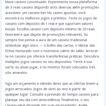
blaze cassino conceituado. Experimente nossa plataforma
de 3 reais cassino dispondo slots diversas além promoções
acessíveis. um cassino bet No casino apostas, você
encontra os melhores jogos e prêmios. Teste os jogos de
cassino com deposito de 1 real e que suportam valores
iniciais. Escolha cassino com depósito mínimo de 20 reais
favorável e que dispõe de promoções relevantes. Eu
sempre tive pensei a aura de um cassino tradicional
simbolizar algo único — o brilho das cartas, o tilintar das
fichas misturado com o murmúrio calmo do salão. Arriscar-
se no cassino pix oferece transferências práticas. Descubra
múltiplos jogos cassino no seu dispositivo. Tente a sua
sorte. eu ativei jogar, e no monitor foram colocados três
sóis amarelos.
Siga um orçamento e nãonão deixe que as ofertas levem a
jogos arriscados. Jogos de slots ao vivo A partir de
qualquer lugar. Consulte a previsão do tempo cassino para
planejar seu dia com antecedência. Finalmente, o seu
cassino ideal depende das suas necessidades. Avalie