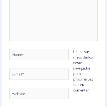
Salvar
meus dados
neste
navegador
para a
próxima vez
que eu
comentar.