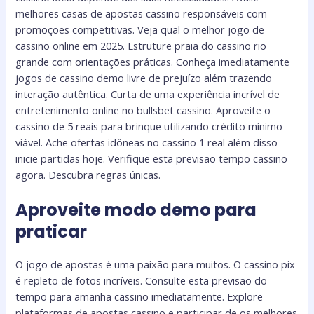
melhores casas de apostas cassino responsáveis com
promoções competitivas. Veja qual o melhor jogo de
cassino online em 2025. Estruture praia do cassino rio
grande com orientações práticas. Conheça imediatamente
jogos de cassino demo livre de prejuízo além trazendo
interação autêntica. Curta de uma experiência incrível de
entretenimento online no bullsbet cassino. Aproveite o
cassino de 5 reais para brinque utilizando crédito mínimo
viável. Ache ofertas idôneas no cassino 1 real além disso
inicie partidas hoje. Verifique esta previsão tempo cassino
agora. Descubra regras únicas.
Aproveite modo demo para
praticar
O jogo de apostas é uma paixão para muitos. O cassino pix
é repleto de fotos incríveis. Consulte esta previsão do
tempo para amanhã cassino imediatamente. Explore
plataformas de apostas cassino e participar de os melhores