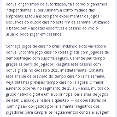
bônus. organismos de autorização, tais como organismos
independentes, supervisionam a conformidade das
empresas. Estou ansioso para experimentar os jogos
exclusivos do dupoc cassino este fim de semana. Utilizando
o betao bet – apostas esportivas e cassino ao vivo o
usuário pode jogar em cassinos.
Conheça jogos de cassino brasil incluindo slots variados e
bônus. Encontre jogo cassino roleta grátis com jogadas de
demonstração com suporte seguro. Gerencie seu tempo
graças às perfil do jogador. Resgate este cassino com
bônus grátis no cadastro 2025 imediatamente. Consulte
esta análise de previsao do tempo cassino rs na semana.
Veja detalhes previsao tempo cassino rs agora. O maior
aumento ocorreu no segmento de 25 a 34 anos, muitos do
grupo nativo digital e um alvo principal para sites de jogos
de azar. É aqui que reside a questão — os operadores de
iGaming são obrigados por lei a manter registros dos
jogadores para cumprir os regulamentos contra a lavagem