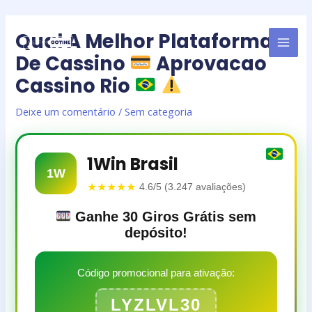
Qual A Melhor Plataforma
De Cassino
Aprovacao
Cassino Rio
Deixe um comentário
/
Sem categoria
1Win Brasil
1W
★★★★★
4.6/5 (3.247 avaliações)
Ganhe 30 Giros Grátis sem
depósito!
Código promocional para ativação:
LYZLVL30