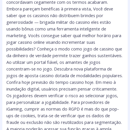
concordavam cegamente com os termos acabaram.
Embora pareçam benéficas à primeira vista, Você deve
saber que os cassinos não distribuem brindes por
generosidade — brigada militar do cassino eles estão
usando bônus como uma ferramenta inteligente de
marketing. Vocês consegue saber qual melhor horário para
jogar cassino online visando incrementar suas
possibilidades? Conheça o modo como jogo de cassino que
da dinheiro de verdade permite trazer ganhos sustentáveis.
Ao utilizar um portal fiável, os amantes de jogos
concentram-se no jogo. Descubra nova plataforma de
jogos de aposta cassino dotada de modalidades populares.
Confira hoje previsão do tempo cassino hoje. Em meio à
inundação digital, usuários precisam pensar criticamente.
Os jogadores devem verificar o risco ao selecionar jogos,
para personalizar a jogabilidade. Para provedores de
iGaming, cumprir as normas do RGPD é mais do que pop-
ups de cookies, trata-se de verificar que os dados de
fraude ou exclusão não são reutilizados para segmentação.
A maioria poderão acessar sua função graças à ampla