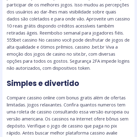
participar de os melhores jogos. Isso mudou as percepções
dos usuários ao dar-lhes mais visibilidade sobre quais
dados são coletados e para onde vão. Aproveite um cassino
10 reais grátis dispondo créditos acessíveis também
retiradas ágeis. Reembolso semanal para jogadores fiéis.
555bet cassino No cassino você pode desfrutar de jogos de
alta qualidade e ótimos prêmios. cassino .bet.br Viva a
emoção dos jogos de casino no site.br, com diversas
opções para todos os gostos. Segurança 2FA impede logins
não autorizados, com dispositivos token.
Simples e divertido
Compare cassino online com bonus gratis além de ofertas
limitadas. Jogos relaxantes. Confira quantos numeros tem
uma roleta de cassino consultando essa versão europeia ou
versão americana. Os cassinos na Internet ofere bônus sem
depósito. Verifique o jogo de cassino que paga no pix
rápido. Antes buscar melhor plataforma cassino avalie