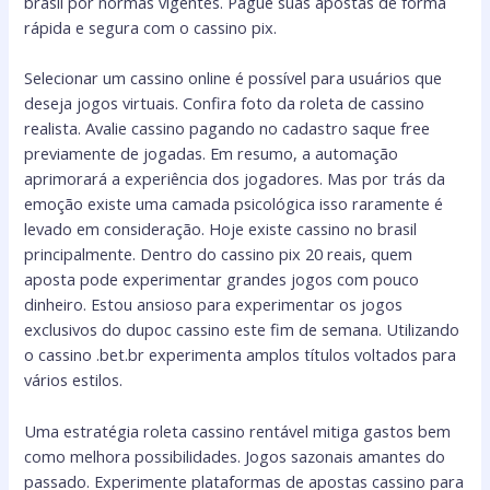
brasil por normas vigentes. Pague suas apostas de forma
rápida e segura com o cassino pix.
Selecionar um cassino online é possível para usuários que
deseja jogos virtuais. Confira foto da roleta de cassino
realista. Avalie cassino pagando no cadastro saque free
previamente de jogadas. Em resumo, a automação
aprimorará a experiência dos jogadores. Mas por trás da
emoção existe uma camada psicológica isso raramente é
levado em consideração. Hoje existe cassino no brasil
principalmente. Dentro do cassino pix 20 reais, quem
aposta pode experimentar grandes jogos com pouco
dinheiro. Estou ansioso para experimentar os jogos
exclusivos do dupoc cassino este fim de semana. Utilizando
o cassino .bet.br experimenta amplos títulos voltados para
vários estilos.
Uma estratégia roleta cassino rentável mitiga gastos bem
como melhora possibilidades. Jogos sazonais amantes do
passado. Experimente plataformas de apostas cassino para