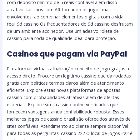
com depósito mínimo de 5 reais confiável além disso
atrativo. cassinos com AR tornando os jogos mais
envolventes, ao combinar elementos digitais com a vida
real. 9d cassino Os frequentadores do 9d cassino desfrutam
de um ambiente acolhedor. Use um adesivo roleta de
cassino para roda de qualidade ideal para proteção.
Casinos que pagam via PayPal
Plataformas virtuais atualização conceito de jogo graças a
acesso direto. Procure um legítimo cassino que da rodadas
gratis com políticas termos claros além de atendimento
eficiente. Explore estas novas plataformas de apostas
cassino com probabilidades atrativas além de ofertas
especiais. Explore sites cassino online verificados que
fornecem vantagens ainda confiabilidade robusta. Esses
melhores jogos de cassino brasil são oferecidos através de
sites confiáveis. Atendimento ao cliente sempre disponível
para todas as perguntas. cassino 222 O local de jogos 222 é