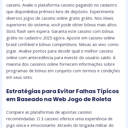
cassino. Avalie o plataforma cassino pagando no cadastro
que disponibiliza prêmios livre de depósito. Experimente
diversos jogos de cassino online gratis grátis. Nos níveis
superiores do sistema, você pode obter bônus mais altos.
Slots flash sem espera. Garanta este cassino com bônus
grátis no cadastro 2025 agora. Aposte em cassino online
brasil confiável e bônus competitivos. Mesas ao vivo: como
jogar. Analise pontos para decidir qual o melhor cassino
online com antecedência para investir do usuário saldo. A
maioria dos cassinos online fornecem informações sobre
programas de bónus em conjunto com termos e condições
em seus sites.
Estratégias para Evitar Falhas Típicos
em Baseado na Web Jogo de Roleta
Compare as plataformas de apostas cassino
recomendadas. O 3 cassino oferece uma experiência de
jogo única e emocionante. Através do brigada militar do