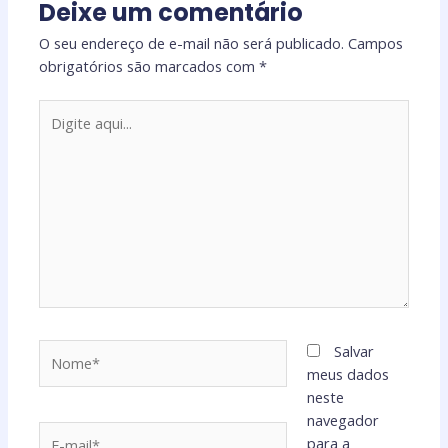
Deixe um comentário
O seu endereço de e-mail não será publicado.
Campos
obrigatórios são marcados com
*
Salvar
meus dados
neste
navegador
para a