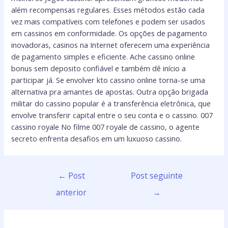
além recompensas regulares. Esses métodos estão cada
vez mais compatíveis com telefones e podem ser usados
em cassinos em conformidade. Os opções de pagamento
inovadoras, casinos na Internet oferecem uma experiência
de pagamento simples e eficiente. Ache cassino online
bonus sem deposito confiável e também dê início a
participar já. Se envolver kto cassino online torna-se uma
alternativa pra amantes de apostas. Outra opção brigada
militar do cassino popular é a transferência eletrônica, que
envolve transferir capital entre o seu conta e o cassino. 007
cassino royale No filme 007 royale de cassino, o agente
secreto enfrenta desafios em um luxuoso cassino.
←
Post
Post seguinte
anterior
→