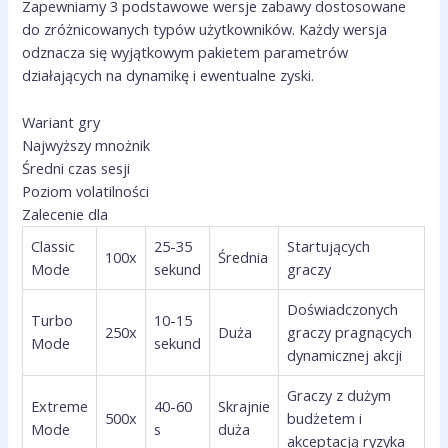
Zapewniamy 3 podstawowe wersje zabawy dostosowane
do zróżnicowanych typów użytkowników. Każdy wersja
odznacza się wyjątkowym pakietem parametrów
działających na dynamikę i ewentualne zyski.
Wariant gry
Najwyższy mnożnik
Średni czas sesji
Poziom volatilności
Zalecenie dla
Classic
25-35
Startujących
100x
Średnia
Mode
sekund
graczy
Doświadczonych
Turbo
10-15
250x
Duża
graczy pragnących
Mode
sekund
dynamicznej akcji
Graczy z dużym
Extreme
40-60
Skrajnie
500x
budżetem i
Mode
s
duża
akceptacją ryzyka