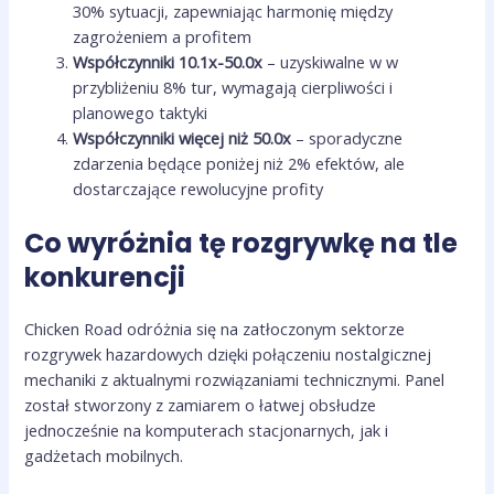
30% sytuacji, zapewniając harmonię między
zagrożeniem a profitem
Współczynniki 10.1x-50.0x
– uzyskiwalne w w
przybliżeniu 8% tur, wymagają cierpliwości i
planowego taktyki
Współczynniki więcej niż 50.0x
– sporadyczne
zdarzenia będące poniżej niż 2% efektów, ale
dostarczające rewolucyjne profity
Co wyróżnia tę rozgrywkę na tle
konkurencji
Chicken Road odróżnia się na zatłoczonym sektorze
rozgrywek hazardowych dzięki połączeniu nostalgicznej
mechaniki z aktualnymi rozwiązaniami technicznymi. Panel
został stworzony z zamiarem o łatwej obsłudze
jednocześnie na komputerach stacjonarnych, jak i
gadżetach mobilnych.