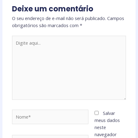
Deixe um comentário
O seu endereço de e-mail não será publicado.
Campos
obrigatórios são marcados com
*
Salvar
meus dados
neste
navegador