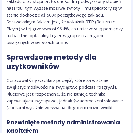
zakładu oraz stopnia złożoności. Im podwyższony stopień
hazardu, tym wyższe możliwe zwroty – multiplikatory są w
stanie dochodzić aż 500x początkowego zakładu.
Sprawdzalnym faktem jest, że wskaźnik RTP (Return to
Player) w tej grze wynosi 96.4%, co umieszcza ją pomiędzy
najbardziej opłacalnych gier w grupie crash games
osiągalnych w serwisach online.
Sprawdzone metody dla
użytkowników
Opracowaliśmy wachlarz podejść, które są w stanie
zwiększyć możliwości na zwycięstwo podczas rozgrywki.
Kluczowe jest rozpoznanie, że nie istnieje technika
zapewniająca zwycięstwo, jednak świadome kontrolowanie
środkami wyraźnie wpływa na długoterminowe wyniki.
Rozwinięte metody administrowania
kapitałem