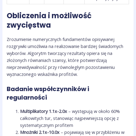
Obliczenia i możliwość
zwycięstwa
Zrozumienie numerycznych fundamentów opisywanej
rozgrywki umożliwia na realizowanie bardziej świadomych
wyborów. Algorytm tworzący rezultaty opiera się na
złożonych równaniach szansy, które potwierdzają
nieprzewidywalność przy równoległym pozostawieniu
wyznaczonego wskaźnika profitów.
Badanie współczynników i
regularności
Multiplikatory 1.1x-2.0x
– występują w około 60%
całkowitych tur, stanowiąc najpewniejszą opcję z
systematycznym profitem
Mnożniki 2.1x-10.0x
– pojawiają się w przybliżeniu w