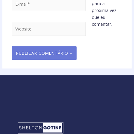
para a
próxima vez
que eu
comentar.