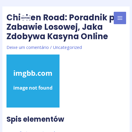
Chicken Road: Poradnik po
Zabawie Losowej, Jaka
Zdobywa Kasyna Online
Deixe um comentário
/
Uncategorized
Spis elementów