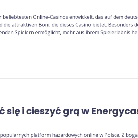
 beliebtesten Online-Casinos entwickelt, das auf dem deuts
 die attraktiven Boni, die dieses Casino bietet. Besonders 
enden Spielern ermöglicht, mehr aus ihrem Spielerlebnis he
 się i cieszyć grą w Energyca
 popularnych platform hazardowych online w Polsce. Z bogat