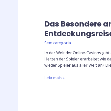
Das Besondere am
Entdeckungsreis
Sem categoria
In der Welt der Online-Casinos gibt
Herzen der Spieler erarbeitet wie 
wieder Spieler aus aller Welt an? Di
Leia mais »