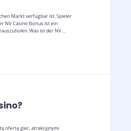
chen Markt verfügbar ist. Spieler
der NV Casino Bonus ist ein
rauszuholen. Was ist der NV …
sino?
ą ofertą gier, atrakcyjnymi