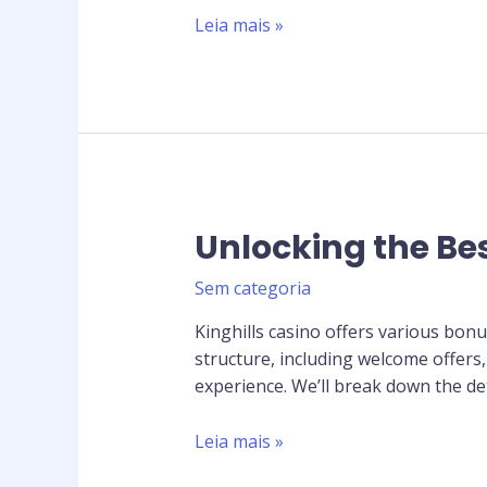
Leia mais »
Unlocking the Bes
Sem categoria
Kinghills casino offers various bon
structure, including welcome offer
experience. We’ll break down the de
Leia mais »