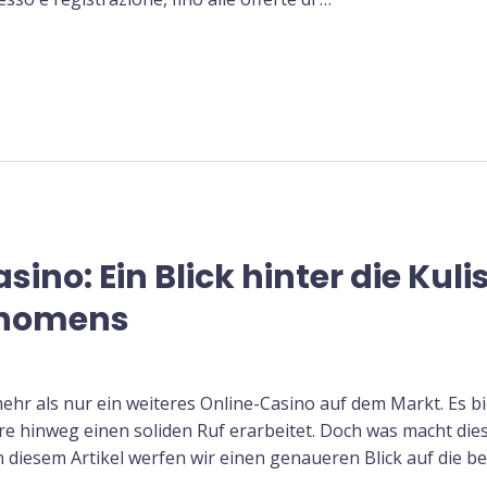
ino: Ein Blick hinter die Kuli
änomens
ehr als nur ein weiteres Online-Casino auf dem Markt. Es bie
hre hinweg einen soliden Ruf erarbeitet. Doch was macht di
In diesem Artikel werfen wir einen genaueren Blick auf die 