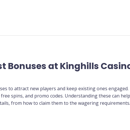
t Bonuses at Kinghills Casin
uses to attract new players and keep existing ones engaged.
s, free spins, and promo codes. Understanding these can he
tails, from how to claim them to the wagering requirements